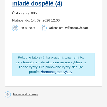
mladé dospělé (4)
Číslo výzvy: 085
Platnost do: 14. 09. 2026 12:00
29. 6. 2026
Určeno pro:
Veřejnost, Žadatel
Pokud je tato stránka prázdná, znamená to,
že k tomuto tématu aktuálně nejsou vyhlášeny
žádné výzvy. Pro plánované výzvy sledujte
prosím
Harmonogram výzev
.
Na začátek stránky