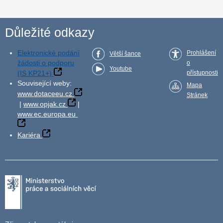
Důležité odkazy
Elektronické podání
Prohlášení
Větší šance
žádosti o podporu
o
Youtube
(IS KP21+)
přístupnosti
Související weby:
Mapa
www.dotaceeu.cz
Stránek
|
www.opjak.cz
|
www.ec.europa.eu
Kariéra