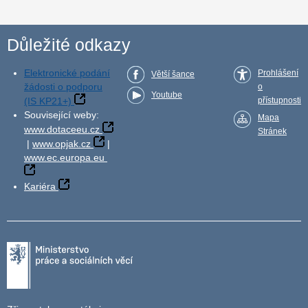
Důležité odkazy
Elektronické podání
Prohlášení
Větší šance
žádosti o podporu
o
Youtube
(IS KP21+)
přístupnosti
Související weby:
Mapa
www.dotaceeu.cz
Stránek
|
www.opjak.cz
|
www.ec.europa.eu
Kariéra