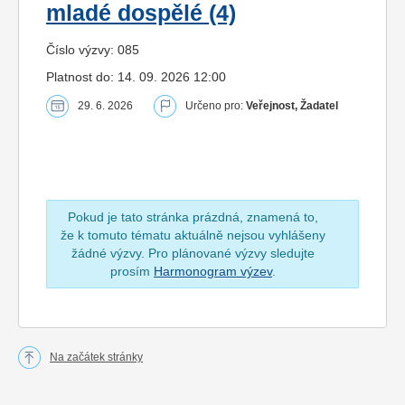
mladé dospělé (4)
Číslo výzvy: 085
Platnost do: 14. 09. 2026 12:00
29. 6. 2026
Určeno pro:
Veřejnost, Žadatel
Pokud je tato stránka prázdná, znamená to,
že k tomuto tématu aktuálně nejsou vyhlášeny
žádné výzvy. Pro plánované výzvy sledujte
prosím
Harmonogram výzev
.
Na začátek stránky