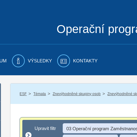
Operační prog
UM
VÝSLEDKY
KONTAKTY
/
/
/
ESF
Témata
Znevýhodněné skupiny osob
Znevýhodněné sku
Upravit filtr
Upravit filtr
03 Operační program Zaměstnanos