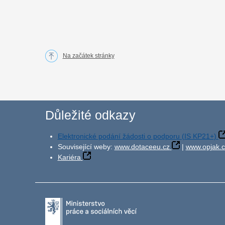
Na začátek stránky
Důležité odkazy
Elektronické podání žádosti o podporu (IS KP21+)
Související weby:
www.dotaceeu.cz
|
www.opjak.c
Kariéra