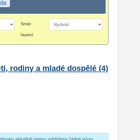
 vše
Směr
řazení:
i, rodiny a mladé dospělé (4)
 tématu aktuálně nejsou vyhlášeny žádné výzvy.