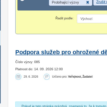
Zrušit
Probíhající výzvy
Řadit podle:
Podpora služeb pro ohrožené dět
Číslo výzvy: 085
Platnost do: 14. 09. 2026 12:00
29. 6. 2026
Určeno pro:
Veřejnost, Žadatel
Pokud je tato stránka prázdná, znamená to, že k tomuto