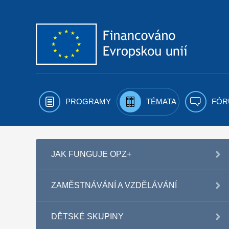
Přejít k obsahu
PROGRAMY
TÉMATA
FÓR
JAK FUNGUJE OPZ+
ZAMĚSTNÁVÁNÍ A VZDĚLÁVÁNÍ
DĚTSKÉ SKUPINY