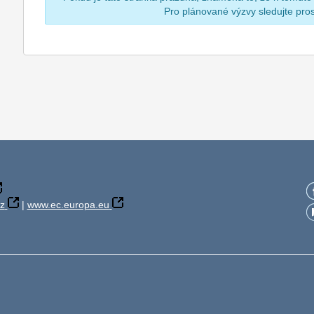
Pro plánované výzvy sledujte pr
z
|
www.ec.europa.eu