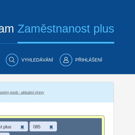
ram
Zaměstnanost plus
VYHLEDÁVÁNÍ
PŘIHLÁŠENÍ
piny osob - aktuální výzvy
t plus
085