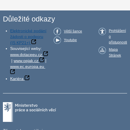
Důležité odkazy
Elektronické podání
Prohlášení
Větší šance
žádosti o podporu
o
Youtube
(IS KP21+)
přístupnosti
Související weby:
Mapa
www.dotaceeu.cz
Stránek
|
www.opjak.cz
|
www.ec.europa.eu
Kariéra