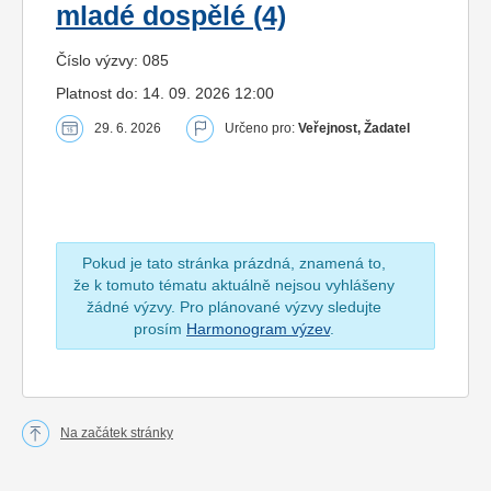
mladé dospělé (4)
Číslo výzvy: 085
Platnost do: 14. 09. 2026 12:00
29. 6. 2026
Určeno pro:
Veřejnost, Žadatel
Pokud je tato stránka prázdná, znamená to,
že k tomuto tématu aktuálně nejsou vyhlášeny
žádné výzvy. Pro plánované výzvy sledujte
prosím
Harmonogram výzev
.
Na začátek stránky