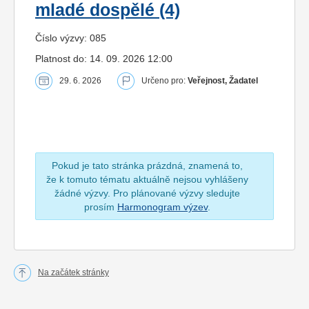
mladé dospělé (4)
Číslo výzvy: 085
Platnost do: 14. 09. 2026 12:00
29. 6. 2026
Určeno pro:
Veřejnost, Žadatel
Pokud je tato stránka prázdná, znamená to,
že k tomuto tématu aktuálně nejsou vyhlášeny
žádné výzvy. Pro plánované výzvy sledujte
prosím
Harmonogram výzev
.
Na začátek stránky