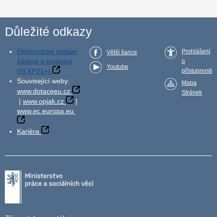
Důležité odkazy
Elektronické podání
Prohlášení
Větší šance
žádosti o podporu
o
Youtube
(IS KP21+)
přístupnosti
Související weby:
Mapa
www.dotaceeu.cz
Stránek
|
www.opjak.cz
|
www.ec.europa.eu
Kariéra