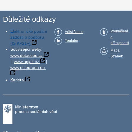
Důležité odkazy
Elektronické podání
Prohlášení
Větší šance
žádosti o podporu
o
Youtube
(IS KP21+)
přístupnosti
Související weby:
Mapa
www.dotaceeu.cz
Stránek
|
www.opjak.cz
|
www.ec.europa.eu
Kariéra