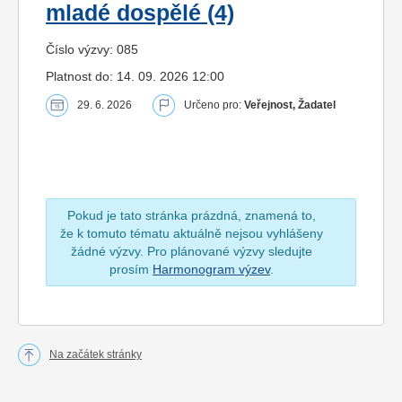
mladé dospělé (4)
Číslo výzvy: 085
Platnost do: 14. 09. 2026 12:00
29. 6. 2026
Určeno pro:
Veřejnost, Žadatel
Pokud je tato stránka prázdná, znamená to,
že k tomuto tématu aktuálně nejsou vyhlášeny
žádné výzvy. Pro plánované výzvy sledujte
prosím
Harmonogram výzev
.
Na začátek stránky