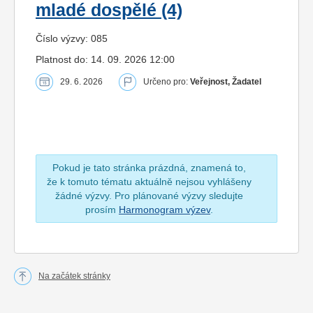
mladé dospělé (4)
Číslo výzvy: 085
Platnost do: 14. 09. 2026 12:00
29. 6. 2026
Určeno pro:
Veřejnost, Žadatel
Pokud je tato stránka prázdná, znamená to,
že k tomuto tématu aktuálně nejsou vyhlášeny
žádné výzvy. Pro plánované výzvy sledujte
prosím
Harmonogram výzev
.
Na začátek stránky