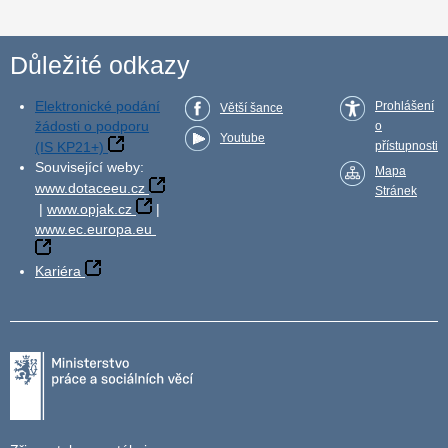
Důležité odkazy
Elektronické podání
Prohlášení
Větší šance
žádosti o podporu
o
Youtube
(IS KP21+)
přístupnosti
Související weby:
Mapa
www.dotaceeu.cz
Stránek
|
www.opjak.cz
|
www.ec.europa.eu
Kariéra