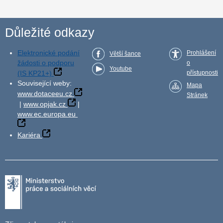
Důležité odkazy
Elektronické podání
Prohlášení
Větší šance
žádosti o podporu
o
Youtube
(IS KP21+)
přístupnosti
Související weby:
Mapa
www.dotaceeu.cz
Stránek
|
www.opjak.cz
|
www.ec.europa.eu
Kariéra