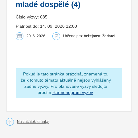
mladé dospělé (4)
Číslo výzvy: 085
Platnost do: 14. 09. 2026 12:00
29. 6. 2026
Určeno pro:
Veřejnost, Žadatel
Pokud je tato stránka prázdná, znamená to,
že k tomuto tématu aktuálně nejsou vyhlášeny
žádné výzvy. Pro plánované výzvy sledujte
prosím
Harmonogram výzev
.
Na začátek stránky