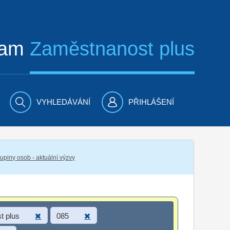
ram
Zaměstnanost plus
VYHLEDÁVÁNÍ
PŘIHLÁŠENÍ
piny osob - aktuální výzvy
t plus
085