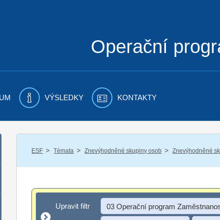
Operační prog
UM
VÝSLEDKY
KONTAKTY
/
/
/
ESF
Témata
Znevýhodněné skupiny osob
Znevýhodněné sku
Upravit filtr
Upravit filtr
03 Operační program Zaměstnanos