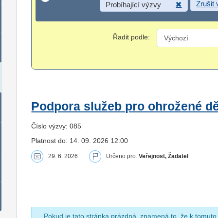
Zrušit
Probíhající výzvy
Řadit podle:
Podpora služeb pro ohrožené dět
Číslo výzvy: 085
Platnost do: 14. 09. 2026 12:00
29. 6. 2026
Určeno pro:
Veřejnost, Žadatel
Pokud je tato stránka prázdná, znamená to, že k tomuto