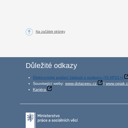
Na začátek stránky
Důležité odkazy
Elektronické podání žádosti o podporu (IS KP21+)
Související weby:
www.dotaceeu.cz
|
www.opjak.c
Kariéra