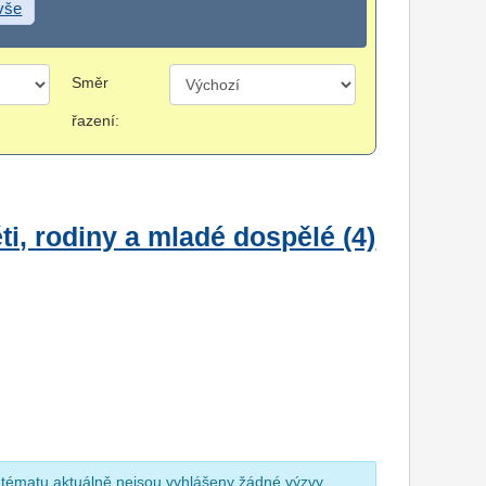
 vše
Směr
řazení:
i, rodiny a mladé dospělé (4)
 tématu aktuálně nejsou vyhlášeny žádné výzvy.