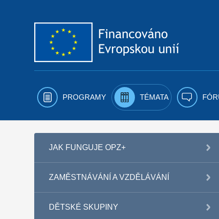
Přejít k obsahu
PROGRAMY
TÉMATA
FÓR
JAK FUNGUJE OPZ+
ZAMĚSTNÁVÁNÍ A VZDĚLÁVÁNÍ
DĚTSKÉ SKUPINY