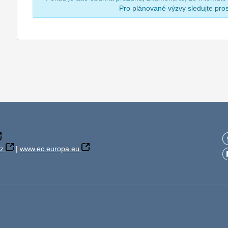
Pro plánované výzvy sledujte pr
z
|
www.ec.europa.eu