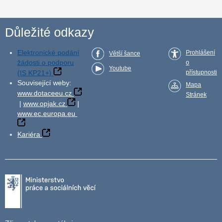
Důležité odkazy
Elektronické podání
Prohlášení
Větší šance
žádosti o podporu
o
Youtube
(IS KP21+)
přístupnosti
Související weby:
Mapa
www.dotaceeu.cz
Stránek
|
www.opjak.cz
|
www.ec.europa.eu
Kariéra