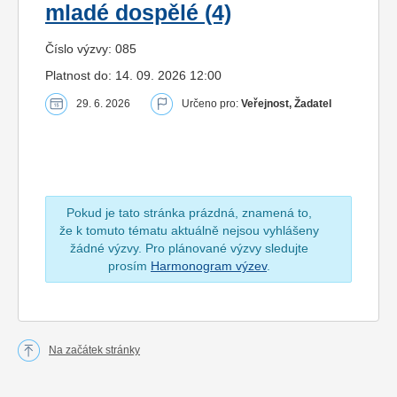
mladé dospělé (4)
Číslo výzvy: 085
Platnost do: 14. 09. 2026 12:00
29. 6. 2026
Určeno pro:
Veřejnost, Žadatel
Pokud je tato stránka prázdná, znamená to,
že k tomuto tématu aktuálně nejsou vyhlášeny
žádné výzvy. Pro plánované výzvy sledujte
prosím
Harmonogram výzev
.
Na začátek stránky