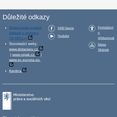
Důležité odkazy
Elektronické podání
Prohlášení
Větší šance
žádosti o podporu
o
Youtube
(IS KP21+)
přístupnosti
Související weby:
Mapa
www.dotaceeu.cz
Stránek
|
www.opjak.cz
|
www.ec.europa.eu
Kariéra