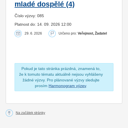
mladé dospělé (4)
Číslo výzvy: 085
Platnost do: 14. 09. 2026 12:00
29. 6. 2026
Určeno pro:
Veřejnost, Žadatel
Pokud je tato stránka prázdná, znamená to,
že k tomuto tématu aktuálně nejsou vyhlášeny
žádné výzvy. Pro plánované výzvy sledujte
prosím
Harmonogram výzev
.
Na začátek stránky