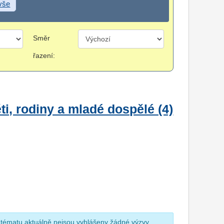
 vše
Směr
řazení:
i, rodiny a mladé dospělé (4)
 tématu aktuálně nejsou vyhlášeny žádné výzvy.