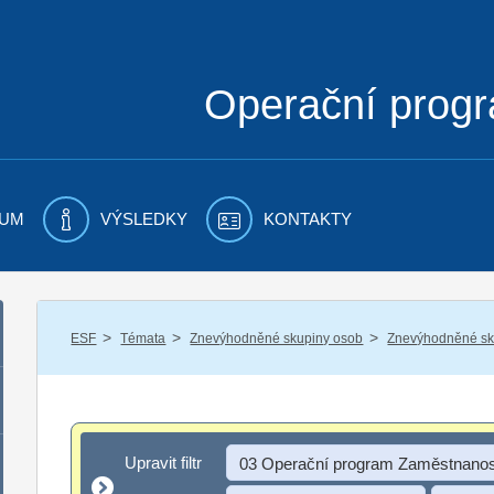
Operační prog
UM
VÝSLEDKY
KONTAKTY
/
/
/
ESF
Témata
Znevýhodněné skupiny osob
Znevýhodněné sku
Upravit filtr
Upravit filtr
03 Operační program Zaměstnanos