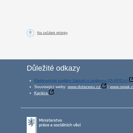
Na začátek stránky
Důležité odkazy
Elektronické podání žádosti o podporu (IS KP21+)
Související weby:
www.dotaceeu.cz
|
www.opjak.c
Kariéra