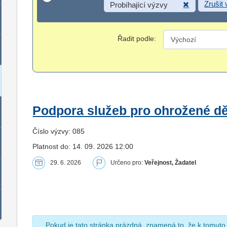
Zrušit
Probíhající výzvy
Řadit podle:
Podpora služeb pro ohrožené dět
Číslo výzvy: 085
Platnost do: 14. 09. 2026 12:00
29. 6. 2026
Určeno pro:
Veřejnost, Žadatel
Pokud je tato stránka prázdná, znamená to, že k tomuto