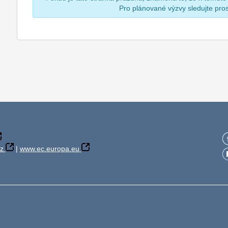
Pro plánované výzvy sledujte pr
z
|
www.ec.europa.eu