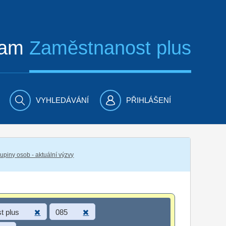
ram
Zaměstnanost plus
VYHLEDÁVÁNÍ
PŘIHLÁŠENÍ
piny osob - aktuální výzvy
t plus
085