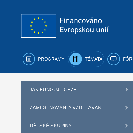
Přejít k obsahu
PROGRAMY
TÉMATA
FÓR
JAK FUNGUJE OPZ+
ZAMĚSTNÁVÁNÍ A VZDĚLÁVÁNÍ
DĚTSKÉ SKUPINY