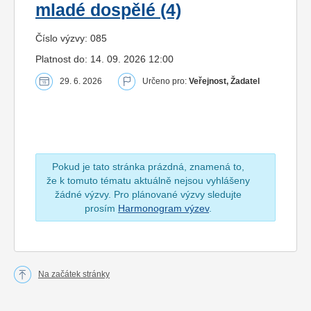
mladé dospělé (4)
Číslo výzvy: 085
Platnost do: 14. 09. 2026 12:00
29. 6. 2026
Určeno pro:
Veřejnost, Žadatel
Pokud je tato stránka prázdná, znamená to,
že k tomuto tématu aktuálně nejsou vyhlášeny
žádné výzvy. Pro plánované výzvy sledujte
prosím
Harmonogram výzev
.
Na začátek stránky