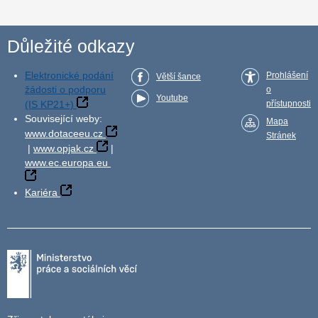
Důležité odkazy
Elektronické podání
Prohlášení
Větší šance
žádosti o podporu
o
Youtube
(IS KP21+)
přístupnosti
Související weby:
Mapa
www.dotaceeu.cz
Stránek
|
www.opjak.cz
|
www.ec.europa.eu
Kariéra