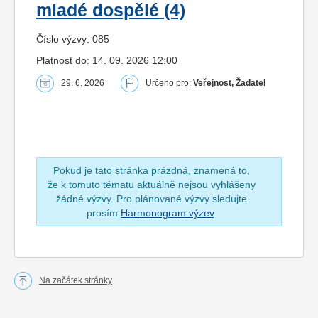
mladé dospělé (4)
Číslo výzvy: 085
Platnost do: 14. 09. 2026 12:00
29. 6. 2026
Určeno pro:
Veřejnost, Žadatel
Pokud je tato stránka prázdná, znamená to,
že k tomuto tématu aktuálně nejsou vyhlášeny
žádné výzvy. Pro plánované výzvy sledujte
prosím
Harmonogram výzev
.
Na začátek stránky