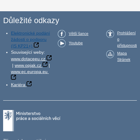
Důležité odkazy
Elektronické podání
Prohlášení
Větší šance
žádosti o podporu
o
Youtube
(IS KP21+)
přístupnosti
Související weby:
Mapa
www.dotaceeu.cz
Stránek
|
www.opjak.cz
|
www.ec.europa.eu
Kariéra