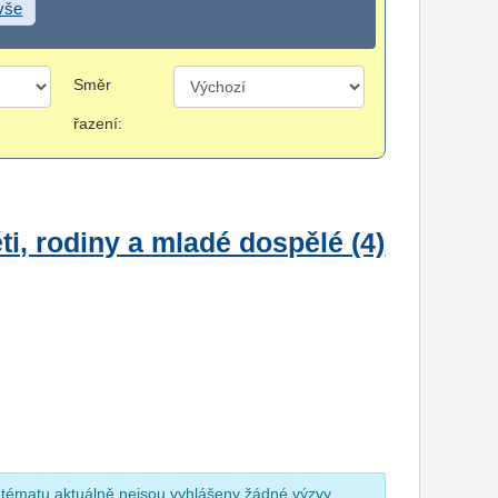
 vše
Směr
řazení:
i, rodiny a mladé dospělé (4)
 tématu aktuálně nejsou vyhlášeny žádné výzvy.