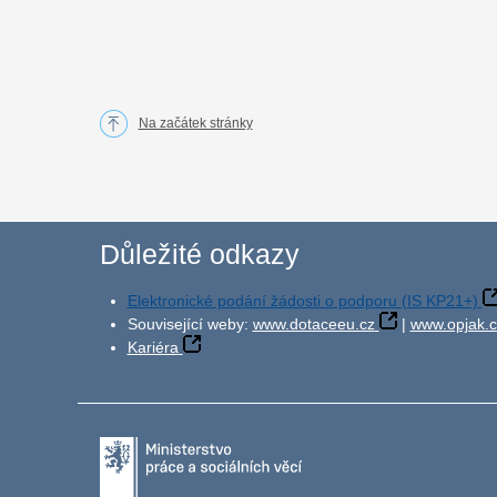
Na začátek stránky
Důležité odkazy
Elektronické podání žádosti o podporu (IS KP21+)
Související weby:
www.dotaceeu.cz
|
www.opjak.c
Kariéra