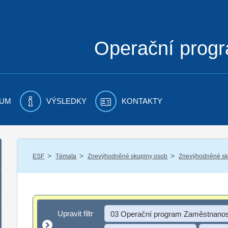
Operační prog
UM
VÝSLEDKY
KONTAKTY
/
/
/
ESF
Témata
Znevýhodněné skupiny osob
Znevýhodněné sku
Upravit filtr
Upravit filtr
03 Operační program Zaměstnanos