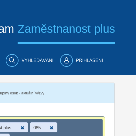
ram
Zaměstnanost plus
VYHLEDÁVÁNÍ
PŘIHLÁŠENÍ
piny osob - aktuální výzvy
t plus
085