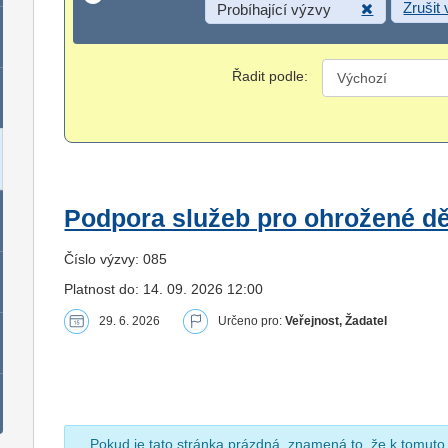
Zrušit
Probíhající výzvy
Řadit podle:
Podpora služeb pro ohrožené dět
Číslo výzvy: 085
Platnost do: 14. 09. 2026 12:00
29. 6. 2026
Určeno pro:
Veřejnost, Žadatel
Pokud je tato stránka prázdná, znamená to, že k tomuto