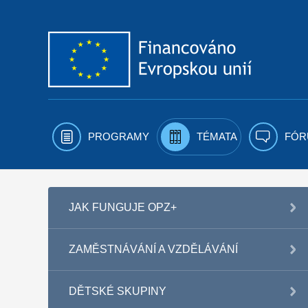
Přejít k obsahu
PROGRAMY
TÉMATA
FÓR
JAK FUNGUJE OPZ+
ZAMĚSTNÁVÁNÍ A VZDĚLÁVÁNÍ
DĚTSKÉ SKUPINY