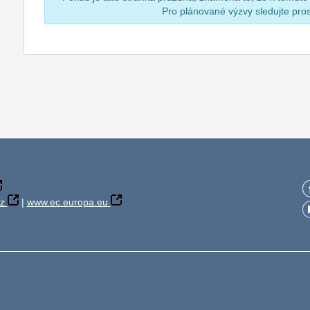
Pro plánované výzvy sledujte pr
z
|
www.ec.europa.eu