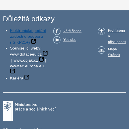
Důležité odkazy
Elektronické podání
Prohlášení
Větší šance
žádosti o podporu
o
Youtube
(IS KP21+)
přístupnosti
Související weby:
Mapa
www.dotaceeu.cz
Stránek
|
www.opjak.cz
|
www.ec.europa.eu
Kariéra