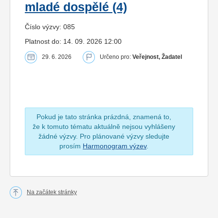
mladé dospělé (4)
Číslo výzvy: 085
Platnost do: 14. 09. 2026 12:00
29. 6. 2026
Určeno pro:
Veřejnost, Žadatel
Pokud je tato stránka prázdná, znamená to,
že k tomuto tématu aktuálně nejsou vyhlášeny
žádné výzvy. Pro plánované výzvy sledujte
prosím
Harmonogram výzev
.
Na začátek stránky