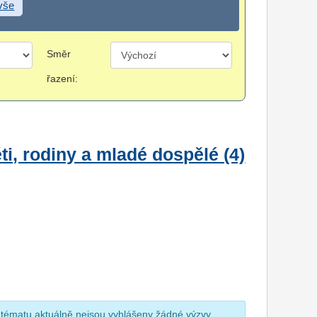
 vše
Směr
řazení:
i, rodiny a mladé dospělé (4)
 tématu aktuálně nejsou vyhlášeny žádné výzvy.