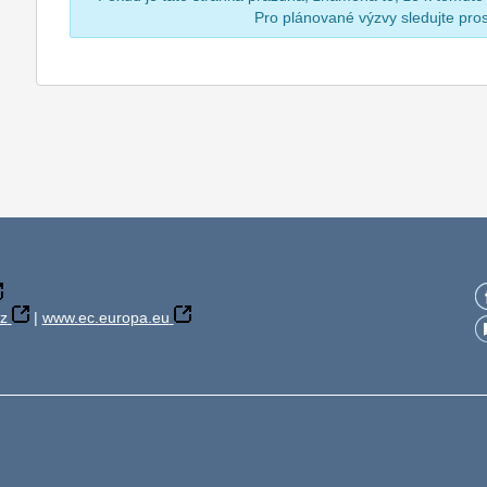
Pro plánované výzvy sledujte pr
z
|
www.ec.europa.eu