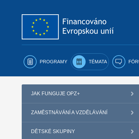
Přejít k obsahu
PROGRAMY
TÉMATA
FÓR
JAK FUNGUJE OPZ+
ZAMĚSTNÁVÁNÍ A VZDĚLÁVÁNÍ
DĚTSKÉ SKUPINY