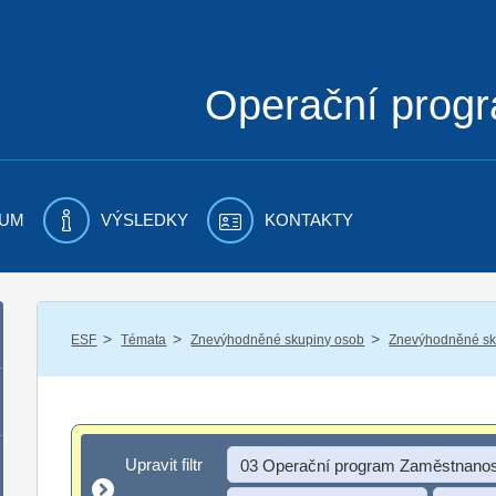
Operační prog
UM
VÝSLEDKY
KONTAKTY
/
/
/
ESF
Témata
Znevýhodněné skupiny osob
Znevýhodněné sku
Upravit filtr
Upravit filtr
03 Operační program Zaměstnanos