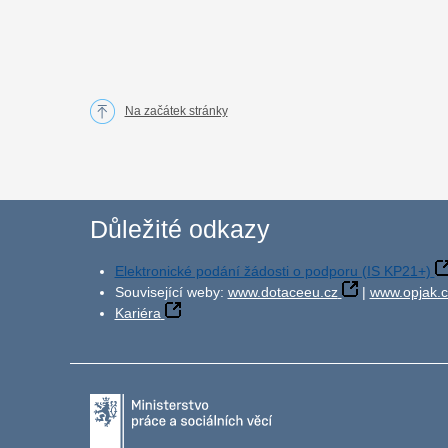
Na začátek stránky
Důležité odkazy
Elektronické podání žádosti o podporu (IS KP21+)
Související weby:
www.dotaceeu.cz
|
www.opjak.c
Kariéra