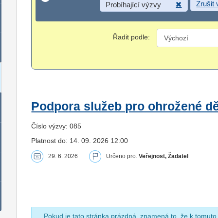
Zrušit
Probíhající výzvy
Řadit podle:
Podpora služeb pro ohrožené dět
Číslo výzvy: 085
Platnost do: 14. 09. 2026 12:00
29. 6. 2026
Určeno pro:
Veřejnost, Žadatel
Pokud je tato stránka prázdná, znamená to, že k tomuto