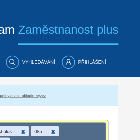
ram
Zaměstnanost plus
VYHLEDÁVÁNÍ
PŘIHLÁŠENÍ
piny osob - aktuální výzvy
t plus
085