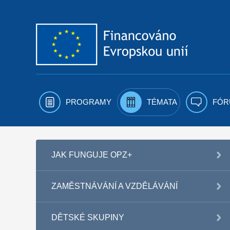
Přejít k obsahu
PROGRAMY
TÉMATA
FÓR
JAK FUNGUJE OPZ+
ZAMĚSTNÁVÁNÍ A VZDĚLÁVÁNÍ
DĚTSKÉ SKUPINY