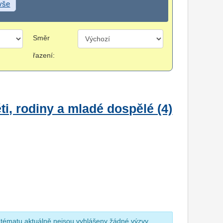
 vše
Směr
řazení:
i, rodiny a mladé dospělé (4)
 tématu aktuálně nejsou vyhlášeny žádné výzvy.