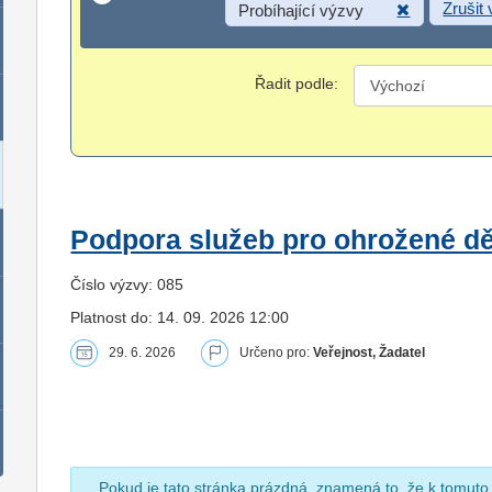
Zrušit
Probíhající výzvy
Řadit podle:
Podpora služeb pro ohrožené dět
Číslo výzvy: 085
Platnost do: 14. 09. 2026 12:00
29. 6. 2026
Určeno pro:
Veřejnost, Žadatel
Pokud je tato stránka prázdná, znamená to, že k tomuto