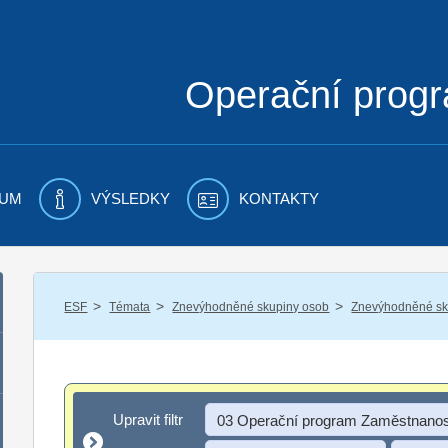
Operační prog
UM
VÝSLEDKY
KONTAKTY
/
/
/
ESF
Témata
Znevýhodněné skupiny osob
Znevýhodněné sku
Upravit filtr
Upravit filtr
03 Operační program Zaměstnanos