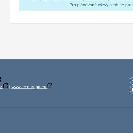
Pro plánované výzvy sledujte pr
z
|
www.ec.europa.eu