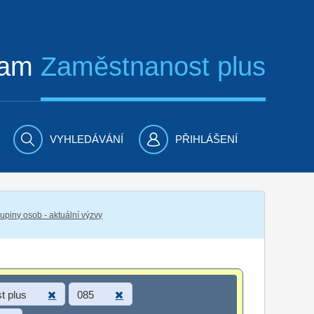
ram
Zaměstnanost plus
VYHLEDÁVÁNÍ
PŘIHLÁŠENÍ
piny osob - aktuální výzvy
t plus
085