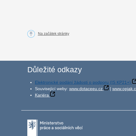
Na začátek stránky
Důležité odkazy
Elektronické podání žádosti o podporu (IS KP21+)
Související weby:
www.dotaceeu.cz
|
www.opjak.c
Kariéra