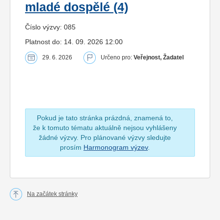
mladé dospělé (4)
Číslo výzvy: 085
Platnost do: 14. 09. 2026 12:00
29. 6. 2026
Určeno pro:
Veřejnost, Žadatel
Pokud je tato stránka prázdná, znamená to,
že k tomuto tématu aktuálně nejsou vyhlášeny
žádné výzvy. Pro plánované výzvy sledujte
prosím
Harmonogram výzev
.
Na začátek stránky