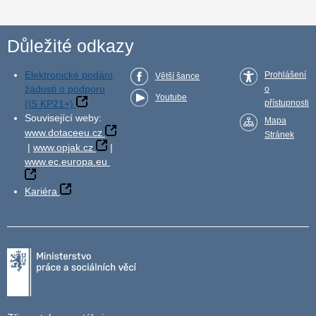
Důležité odkazy
Elektronické podání
Prohlášení
Větší šance
žádosti o podporu
o
Youtube
(IS KP21+)
přístupnosti
Související weby:
Mapa
www.dotaceeu.cz
Stránek
|
www.opjak.cz
|
www.ec.europa.eu
Kariéra