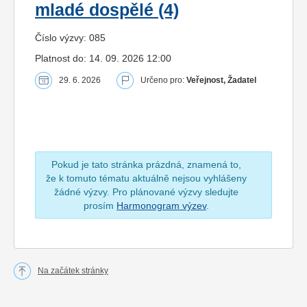
mladé dospělé (4)
Číslo výzvy: 085
Platnost do: 14. 09. 2026 12:00
29. 6. 2026
Určeno pro:
Veřejnost, Žadatel
Pokud je tato stránka prázdná, znamená to,
že k tomuto tématu aktuálně nejsou vyhlášeny
žádné výzvy. Pro plánované výzvy sledujte
prosím
Harmonogram výzev
.
Na začátek stránky