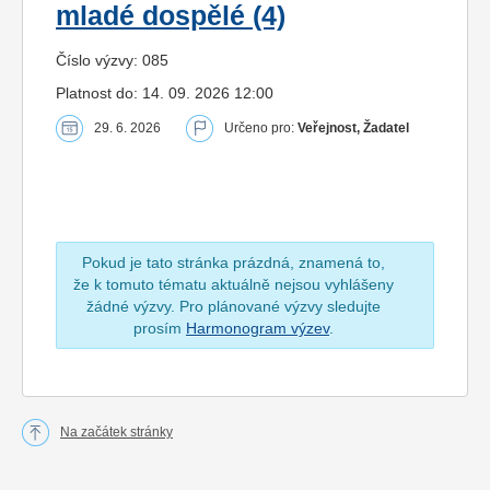
mladé dospělé (4)
Číslo výzvy: 085
Platnost do: 14. 09. 2026 12:00
29. 6. 2026
Určeno pro:
Veřejnost, Žadatel
Pokud je tato stránka prázdná, znamená to,
že k tomuto tématu aktuálně nejsou vyhlášeny
žádné výzvy. Pro plánované výzvy sledujte
prosím
Harmonogram výzev
.
Na začátek stránky