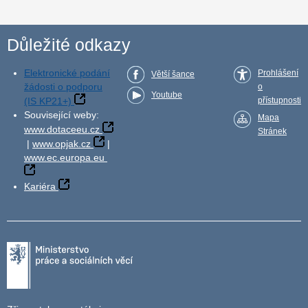
Důležité odkazy
Elektronické podání
Prohlášení
Větší šance
žádosti o podporu
o
Youtube
(IS KP21+)
přístupnosti
Související weby:
Mapa
www.dotaceeu.cz
Stránek
|
www.opjak.cz
|
www.ec.europa.eu
Kariéra