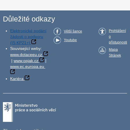
Důležité odkazy
Elektronické podání
Prohlášení
Větší šance
žádosti o podporu
o
Youtube
(IS KP21+)
přístupnosti
Související weby:
Mapa
www.dotaceeu.cz
Stránek
|
www.opjak.cz
|
www.ec.europa.eu
Kariéra