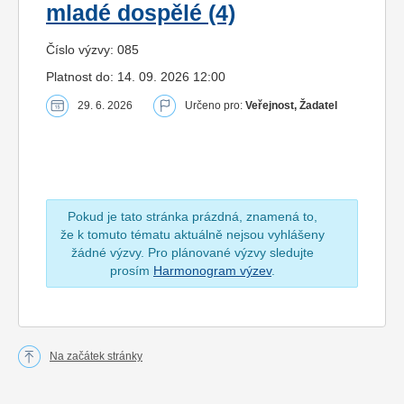
mladé dospělé (4)
Číslo výzvy: 085
Platnost do: 14. 09. 2026 12:00
29. 6. 2026
Určeno pro:
Veřejnost, Žadatel
Pokud je tato stránka prázdná, znamená to,
že k tomuto tématu aktuálně nejsou vyhlášeny
žádné výzvy. Pro plánované výzvy sledujte
prosím
Harmonogram výzev
.
Na začátek stránky