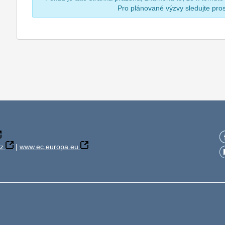
Pro plánované výzvy sledujte pr
z
|
www.ec.europa.eu