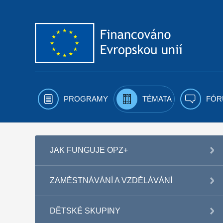
Přejít k obsahu
PROGRAMY
TÉMATA
FÓR
JAK FUNGUJE OPZ+
ZAMĚSTNÁVÁNÍ A VZDĚLÁVÁNÍ
DĚTSKÉ SKUPINY