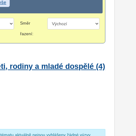
 vše
Směr
řazení:
i, rodiny a mladé dospělé (4)
 tématu aktuálně nejsou vyhlášeny žádné výzvy.