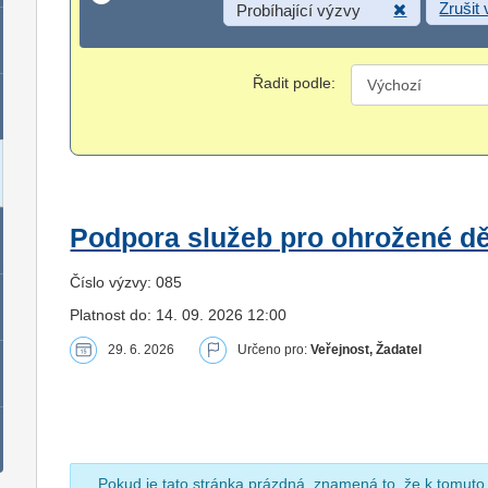
Zrušit
Probíhající výzvy
Řadit podle:
Podpora služeb pro ohrožené dět
Číslo výzvy: 085
Platnost do: 14. 09. 2026 12:00
29. 6. 2026
Určeno pro:
Veřejnost, Žadatel
Pokud je tato stránka prázdná, znamená to, že k tomuto