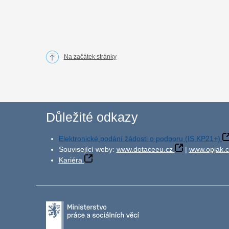
Na začátek stránky
Důležité odkazy
Elektronické podání žádosti o podporu (IS KP21+)
Související weby:
www.dotaceeu.cz
|
www.opjak.c
Kariéra