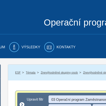
Operační prog
UM
VÝSLEDKY
KONTAKTY
/
/
/
ESF
Témata
Znevýhodněné skupiny osob
Znevýhodněné sku
Upravit filtr
Upravit filtr
03 Operační program Zaměstnanos