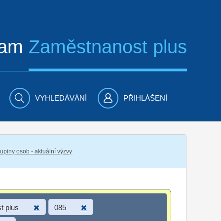
ram
Zaměstnanost plus
VYHLEDÁVÁNÍ
PŘIHLÁŠENÍ
piny osob - aktuální výzvy
t plus
085