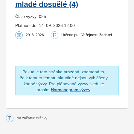
mladé dospělé (4)
Číslo výzvy: 085
Platnost do: 14. 09. 2026 12:00
29. 6. 2026
Určeno pro:
Veřejnost, Žadatel
Pokud je tato stránka prázdná, znamená to,
že k tomuto tématu aktuálně nejsou vyhlášeny
žádné výzvy. Pro plánované výzvy sledujte
prosím
Harmonogram výzev
.
Na začátek stránky