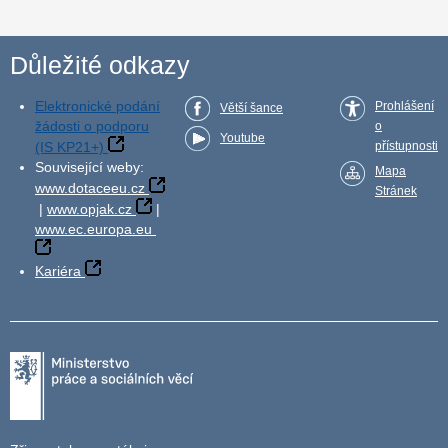
Důležité odkazy
Elektronické podání
Prohlášení
Větší šance
žádosti o podporu
o
Youtube
(IS KP21+)
přístupnosti
Související weby:
Mapa
www.dotaceeu.cz
Stránek
|
www.opjak.cz
|
www.ec.europa.eu
Kariéra