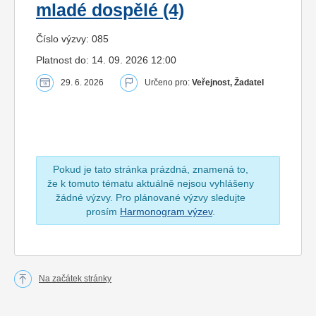
mladé dospělé (4)
Číslo výzvy: 085
Platnost do: 14. 09. 2026 12:00
29. 6. 2026
Určeno pro:
Veřejnost, Žadatel
Pokud je tato stránka prázdná, znamená to,
že k tomuto tématu aktuálně nejsou vyhlášeny
žádné výzvy. Pro plánované výzvy sledujte
prosím
Harmonogram výzev
.
Na začátek stránky