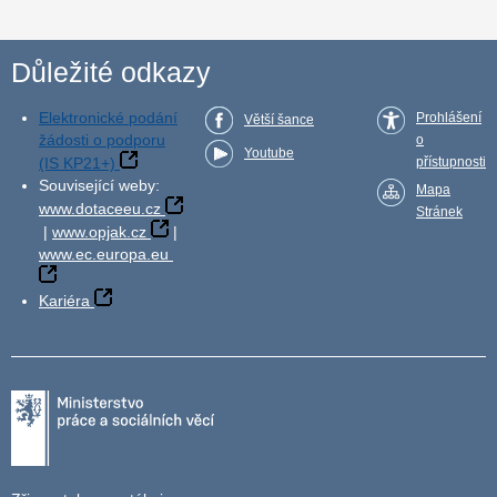
Důležité odkazy
Elektronické podání
Prohlášení
Větší šance
žádosti o podporu
o
Youtube
(IS KP21+)
přístupnosti
Související weby:
Mapa
www.dotaceeu.cz
Stránek
|
www.opjak.cz
|
www.ec.europa.eu
Kariéra