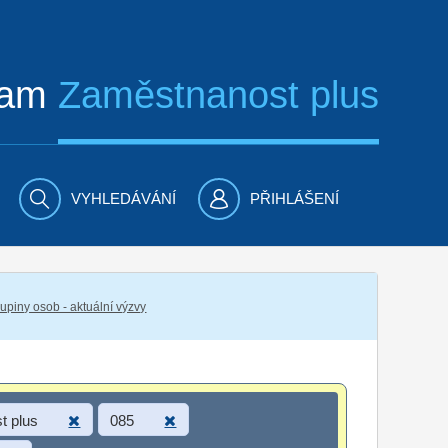
ram
Zaměstnanost plus
VYHLEDÁVÁNÍ
PŘIHLÁŠENÍ
piny osob - aktuální výzvy
t plus
085