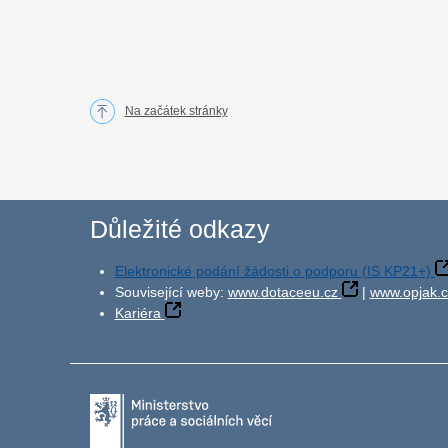
Na začátek stránky
Důležité odkazy
Elektronické podání žádosti o podporu (IS KP21+)
Související weby:
www.dotaceeu.cz
|
www.opjak.c
Kariéra