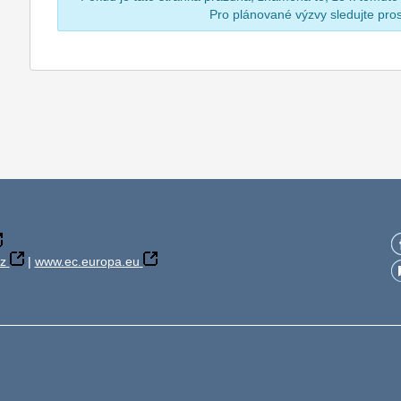
Pro plánované výzvy sledujte pr
z
|
www.ec.europa.eu