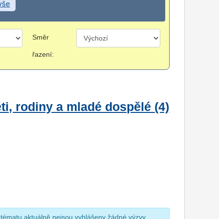
 vše
Směr
řazení:
i, rodiny a mladé dospělé (4)
 tématu aktuálně nejsou vyhlášeny žádné výzvy.