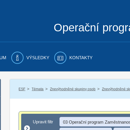
Operační prog
UM
VÝSLEDKY
KONTAKTY
/
/
/
ESF
Témata
Znevýhodněné skupiny osob
Znevýhodněné sku
Upravit filtr
Upravit filtr
03 Operační program Zaměstnanos