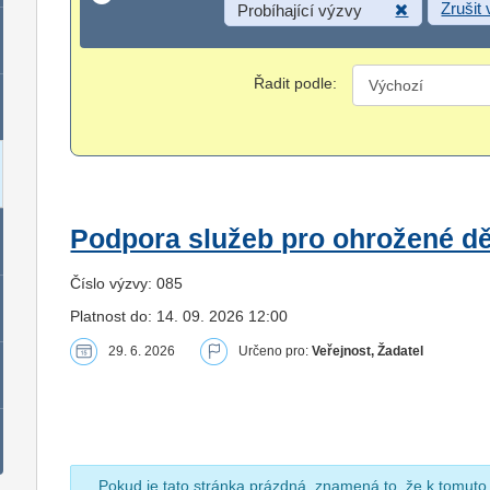
Zrušit
Probíhající výzvy
Řadit podle:
Podpora služeb pro ohrožené dět
Číslo výzvy: 085
Platnost do: 14. 09. 2026 12:00
29. 6. 2026
Určeno pro:
Veřejnost, Žadatel
Pokud je tato stránka prázdná, znamená to, že k tomuto