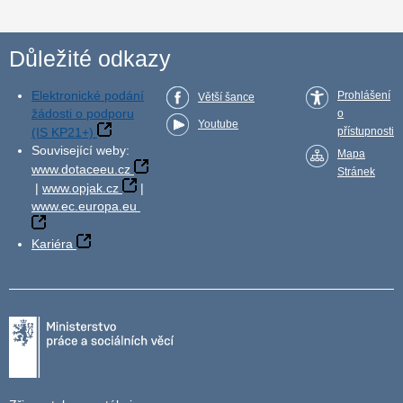
Důležité odkazy
Elektronické podání
Prohlášení
Větší šance
žádosti o podporu
o
Youtube
(IS KP21+)
přístupnosti
Související weby:
Mapa
www.dotaceeu.cz
Stránek
|
www.opjak.cz
|
www.ec.europa.eu
Kariéra