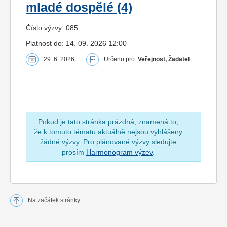
mladé dospělé (4)
Číslo výzvy: 085
Platnost do: 14. 09. 2026 12:00
29. 6. 2026
Určeno pro:
Veřejnost, Žadatel
Pokud je tato stránka prázdná, znamená to,
že k tomuto tématu aktuálně nejsou vyhlášeny
žádné výzvy. Pro plánované výzvy sledujte
prosím
Harmonogram výzev
.
Na začátek stránky