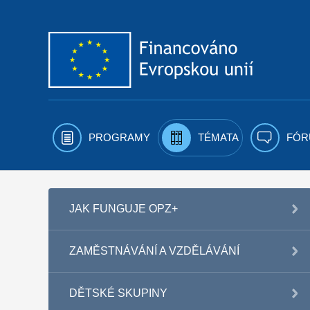
Přejít k obsahu
PROGRAMY
TÉMATA
FÓR
JAK FUNGUJE OPZ+
ZAMĚSTNÁVÁNÍ A VZDĚLÁVÁNÍ
DĚTSKÉ SKUPINY