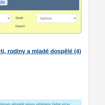
 vše
Směr
řazení:
i, rodiny a mladé dospělé (4)
 tématu aktuálně nejsou vyhlášeny žádné výzvy.