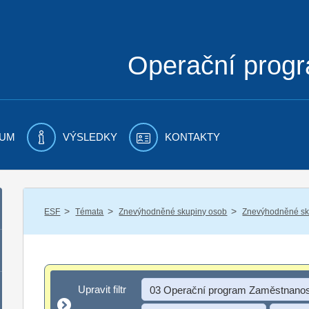
Operační prog
UM
VÝSLEDKY
KONTAKTY
/
/
/
ESF
Témata
Znevýhodněné skupiny osob
Znevýhodněné sku
Upravit filtr
Upravit filtr
03 Operační program Zaměstnanos