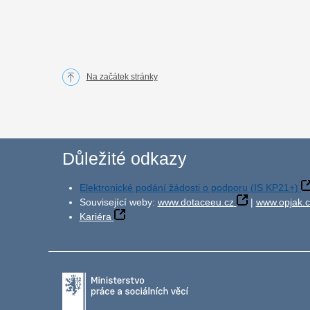
Na začátek stránky
Důležité odkazy
Elektronické podání žádosti o podporu (IS KP21+)
Související weby:
www.dotaceeu.cz
|
www.opjak.c
Kariéra