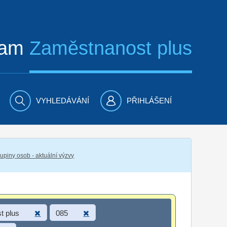
ram
Zaměstnanost plus
VYHLEDÁVÁNÍ
PŘIHLÁŠENÍ
piny osob - aktuální výzvy
t plus
085