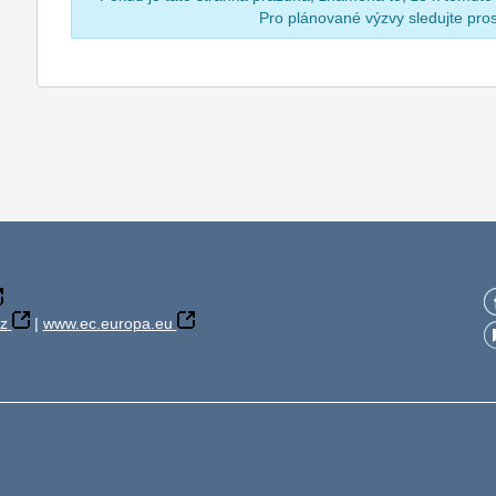
Pro plánované výzvy sledujte pr
z
|
www.ec.europa.eu