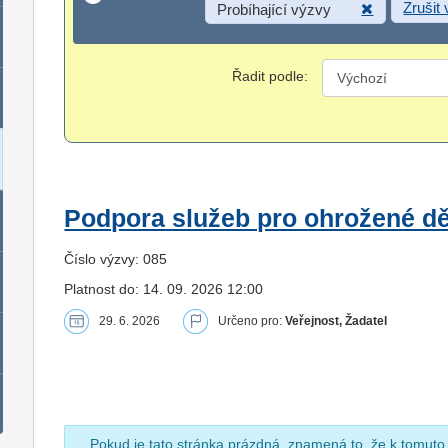
Zrušit
Probíhající výzvy
Řadit podle:
Podpora služeb pro ohrožené dět
Číslo výzvy: 085
Platnost do: 14. 09. 2026 12:00
29. 6. 2026
Určeno pro:
Veřejnost, Žadatel
Pokud je tato stránka prázdná, znamená to, že k tomuto