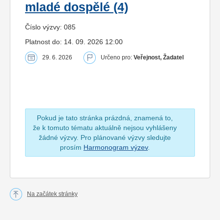
mladé dospělé (4)
Číslo výzvy: 085
Platnost do: 14. 09. 2026 12:00
29. 6. 2026
Určeno pro:
Veřejnost, Žadatel
Pokud je tato stránka prázdná, znamená to,
že k tomuto tématu aktuálně nejsou vyhlášeny
žádné výzvy. Pro plánované výzvy sledujte
prosím
Harmonogram výzev
.
Na začátek stránky