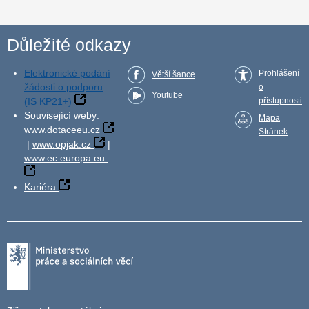
Důležité odkazy
Elektronické podání
Prohlášení
Větší šance
žádosti o podporu
o
Youtube
(IS KP21+)
přístupnosti
Související weby:
Mapa
www.dotaceeu.cz
Stránek
|
www.opjak.cz
|
www.ec.europa.eu
Kariéra