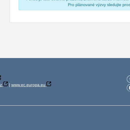
Pro plánované výzvy sledujte pr
z
|
www.ec.europa.eu