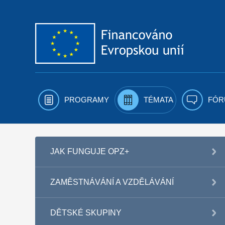
Přejít k obsahu
PROGRAMY
TÉMATA
FÓR
JAK FUNGUJE OPZ+
ZAMĚSTNÁVÁNÍ A VZDĚLÁVÁNÍ
DĚTSKÉ SKUPINY