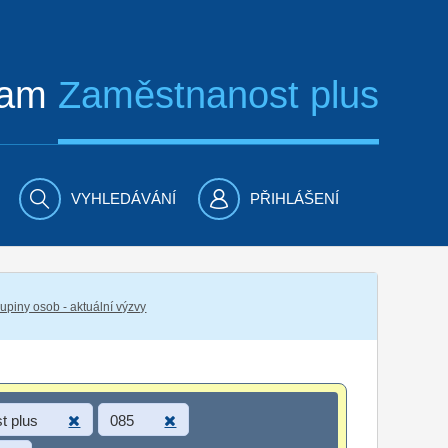
ram
Zaměstnanost plus
VYHLEDÁVÁNÍ
PŘIHLÁŠENÍ
piny osob - aktuální výzvy
t plus
085