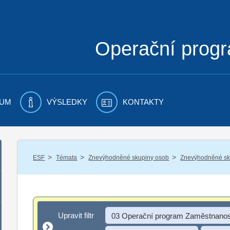
Operační prog
UM
VÝSLEDKY
KONTAKTY
/
/
/
ESF
Témata
Znevýhodněné skupiny osob
Znevýhodněné sku
Upravit filtr
Upravit filtr
03 Operační program Zaměstnanos