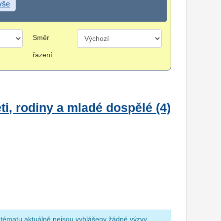
 vše
Směr
řazení:
i, rodiny a mladé dospělé (4)
 tématu aktuálně nejsou vyhlášeny žádné výzvy.