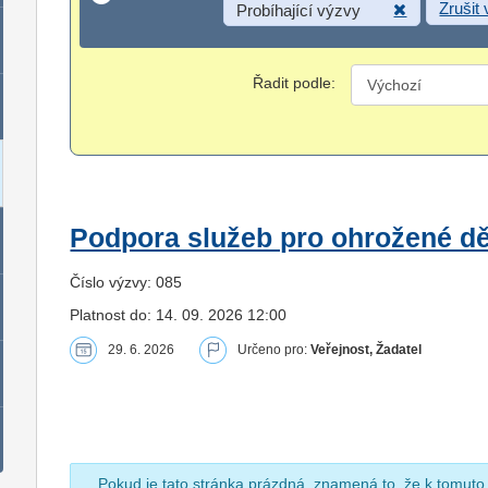
Zrušit
Probíhající výzvy
Řadit podle:
Podpora služeb pro ohrožené dět
Číslo výzvy: 085
Platnost do: 14. 09. 2026 12:00
29. 6. 2026
Určeno pro:
Veřejnost, Žadatel
Pokud je tato stránka prázdná, znamená to, že k tomuto