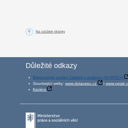
Na začátek stránky
Důležité odkazy
Elektronické podání žádosti o podporu (IS KP21+)
Související weby:
www.dotaceeu.cz
|
www.opjak.c
Kariéra