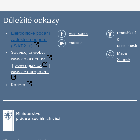
Důležité odkazy
Elektronické podání
Prohlášení
Větší šance
žádosti o podporu
o
Youtube
(IS KP21+)
přístupnosti
Související weby:
Mapa
www.dotaceeu.cz
Stránek
|
www.opjak.cz
|
www.ec.europa.eu
Kariéra