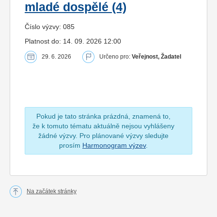
mladé dospělé (4)
Číslo výzvy: 085
Platnost do: 14. 09. 2026 12:00
29. 6. 2026
Určeno pro:
Veřejnost, Žadatel
Pokud je tato stránka prázdná, znamená to,
že k tomuto tématu aktuálně nejsou vyhlášeny
žádné výzvy. Pro plánované výzvy sledujte
prosím
Harmonogram výzev
.
Na začátek stránky