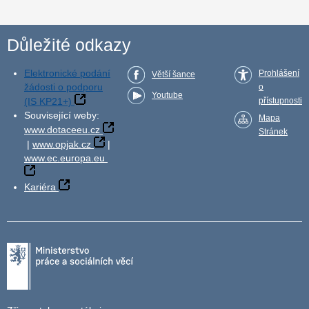
Důležité odkazy
Elektronické podání
Prohlášení
Větší šance
žádosti o podporu
o
Youtube
(IS KP21+)
přístupnosti
Související weby:
Mapa
www.dotaceeu.cz
Stránek
|
www.opjak.cz
|
www.ec.europa.eu
Kariéra