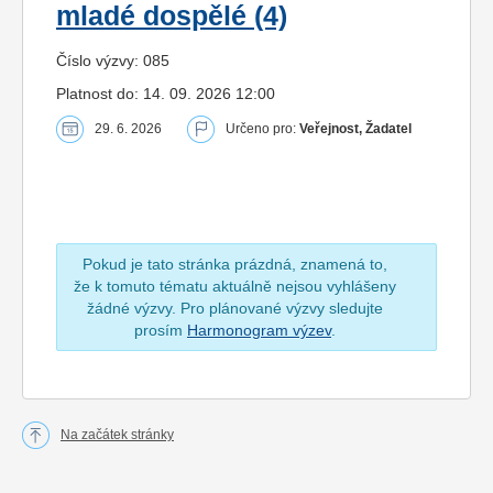
mladé dospělé (4)
Číslo výzvy: 085
Platnost do: 14. 09. 2026 12:00
29. 6. 2026
Určeno pro:
Veřejnost, Žadatel
Pokud je tato stránka prázdná, znamená to,
že k tomuto tématu aktuálně nejsou vyhlášeny
žádné výzvy. Pro plánované výzvy sledujte
prosím
Harmonogram výzev
.
Na začátek stránky