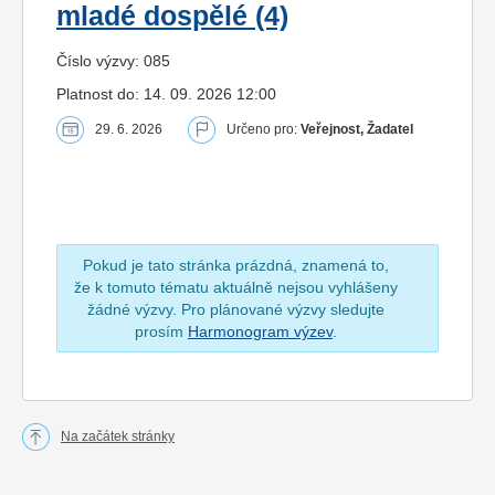
mladé dospělé (4)
Číslo výzvy: 085
Platnost do: 14. 09. 2026 12:00
29. 6. 2026
Určeno pro:
Veřejnost, Žadatel
Pokud je tato stránka prázdná, znamená to,
že k tomuto tématu aktuálně nejsou vyhlášeny
žádné výzvy. Pro plánované výzvy sledujte
prosím
Harmonogram výzev
.
Na začátek stránky