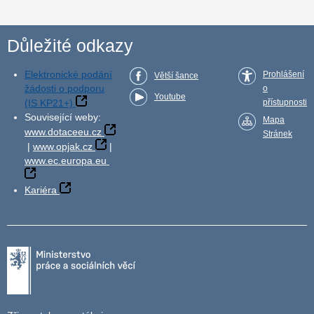
Důležité odkazy
Elektronické podání
Prohlášení
Větší šance
žádosti o podporu
o
Youtube
(IS KP21+)
přístupnosti
Související weby:
Mapa
www.dotaceeu.cz
Stránek
|
www.opjak.cz
|
www.ec.europa.eu
Kariéra