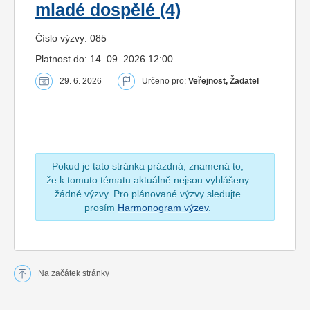
mladé dospělé (4)
Číslo výzvy: 085
Platnost do: 14. 09. 2026 12:00
29. 6. 2026
Určeno pro:
Veřejnost, Žadatel
Pokud je tato stránka prázdná, znamená to,
že k tomuto tématu aktuálně nejsou vyhlášeny
žádné výzvy. Pro plánované výzvy sledujte
prosím
Harmonogram výzev
.
Na začátek stránky