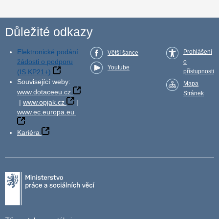
Důležité odkazy
Elektronické podání
Prohlášení
Větší šance
žádosti o podporu
o
Youtube
(IS KP21+)
přístupnosti
Související weby:
Mapa
www.dotaceeu.cz
Stránek
|
www.opjak.cz
|
www.ec.europa.eu
Kariéra