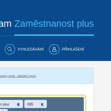
ram
Zaměstnanost plus
VYHLEDÁVÁNÍ
PŘIHLÁŠENÍ
piny osob - aktuální výzvy
t plus
085