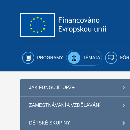
Přejít k obsahu
PROGRAMY
TÉMATA
FÓR
JAK FUNGUJE OPZ+
ZAMĚSTNÁVÁNÍ A VZDĚLÁVÁNÍ
DĚTSKÉ SKUPINY