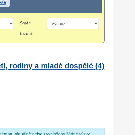
 vše
Směr
řazení:
i, rodiny a mladé dospělé (4)
 tématu aktuálně nejsou vyhlášeny žádné výzvy.