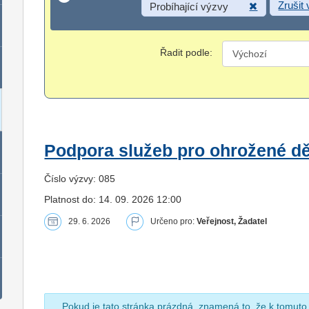
Zrušit
Probíhající výzvy
Řadit podle:
Podpora služeb pro ohrožené dět
Číslo výzvy: 085
Platnost do: 14. 09. 2026 12:00
29. 6. 2026
Určeno pro:
Veřejnost, Žadatel
Pokud je tato stránka prázdná, znamená to, že k tomuto