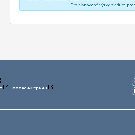
Pro plánované výzvy sledujte pr
z
|
www.ec.europa.eu