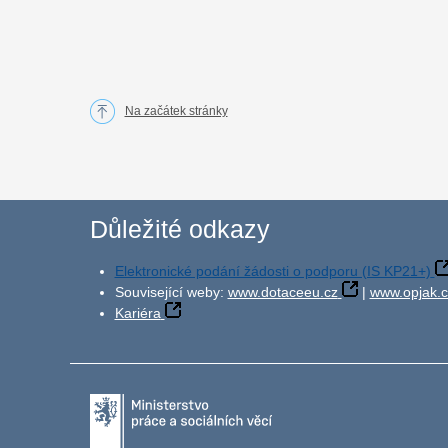
Na začátek stránky
Důležité odkazy
Elektronické podání žádosti o podporu (IS KP21+)
Související weby:
www.dotaceeu.cz
|
www.opjak.c
Kariéra