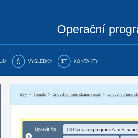
Operační prog
UM
VÝSLEDKY
KONTAKTY
/
/
/
ESF
Témata
Znevýhodněné skupiny osob
Znevýhodněné sku
Upravit filtr
Upravit filtr
03 Operační program Zaměstnanos