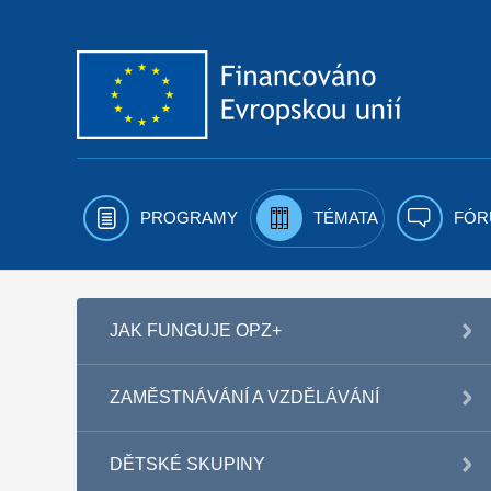
Přejít k obsahu
PROGRAMY
TÉMATA
FÓR
JAK FUNGUJE OPZ+
ZAMĚSTNÁVÁNÍ A VZDĚLÁVÁNÍ
DĚTSKÉ SKUPINY