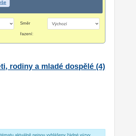
 vše
Směr
řazení:
i, rodiny a mladé dospělé (4)
 tématu aktuálně nejsou vyhlášeny žádné výzvy.