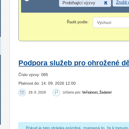
Zrušit
Probíhající výzvy
Řadit podle:
Podpora služeb pro ohrožené dět
Číslo výzvy: 085
Platnost do: 14. 09. 2026 12:00
29. 6. 2026
Určeno pro:
Veřejnost, Žadatel
Pokud je tato stránka prázdná, znamená to, že k tomuto