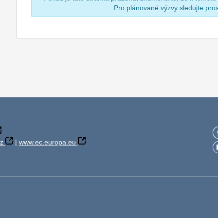
Pro plánované výzvy sledujte pr
z
|
www.ec.europa.eu