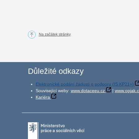
Na začátek stránky
Důležité odkazy
Elektronické podání žádosti o podporu (IS KP21+)
Související weby:
www.dotaceeu.cz
|
www.opjak.c
Kariéra