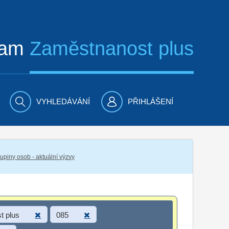
ram
Zaměstnanost plus
VYHLEDÁVÁNÍ
PŘIHLÁŠENÍ
piny osob - aktuální výzvy
t plus
085