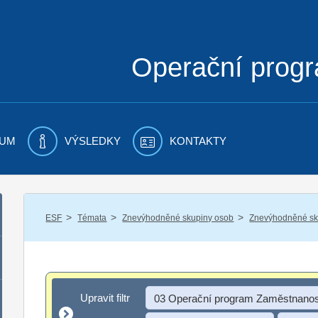
Operační prog
UM
VÝSLEDKY
KONTAKTY
/
/
/
ESF
Témata
Znevýhodněné skupiny osob
Znevýhodněné sku
Upravit filtr
Upravit filtr
03 Operační program Zaměstnanos