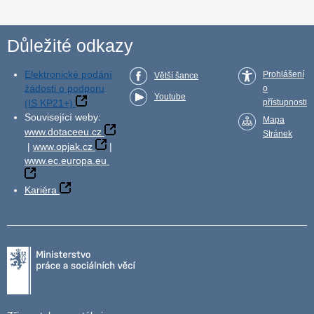
Důležité odkazy
Elektronické podání
Prohlášení
Větší šance
žádosti o podporu
o
Youtube
(IS KP21+)
přístupnosti
Související weby:
Mapa
www.dotaceeu.cz
Stránek
|
www.opjak.cz
|
www.ec.europa.eu
Kariéra