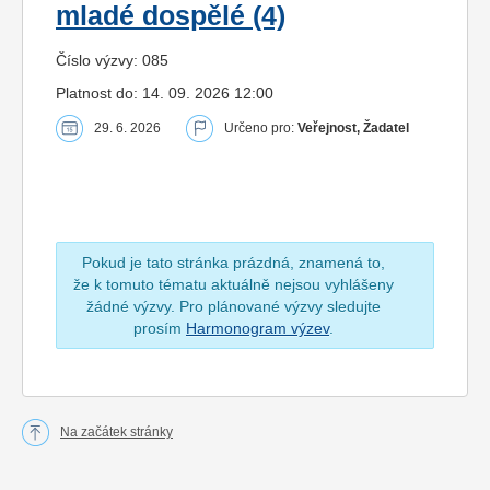
mladé dospělé (4)
Číslo výzvy: 085
Platnost do: 14. 09. 2026 12:00
29. 6. 2026
Určeno pro:
Veřejnost, Žadatel
Pokud je tato stránka prázdná, znamená to,
že k tomuto tématu aktuálně nejsou vyhlášeny
žádné výzvy. Pro plánované výzvy sledujte
prosím
Harmonogram výzev
.
Na začátek stránky