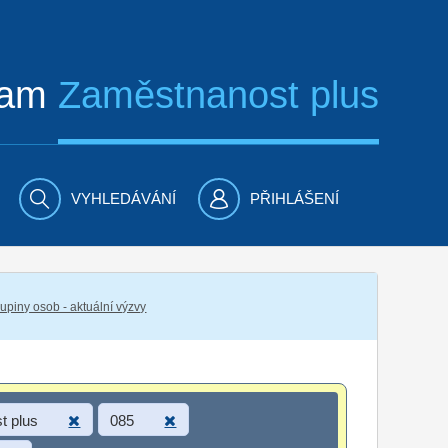
ram
Zaměstnanost plus
VYHLEDÁVÁNÍ
PŘIHLÁŠENÍ
piny osob - aktuální výzvy
t plus
085