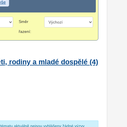
 vše
Směr
řazení:
i, rodiny a mladé dospělé (4)
 tématu aktuálně nejsou vyhlášeny žádné výzvy.