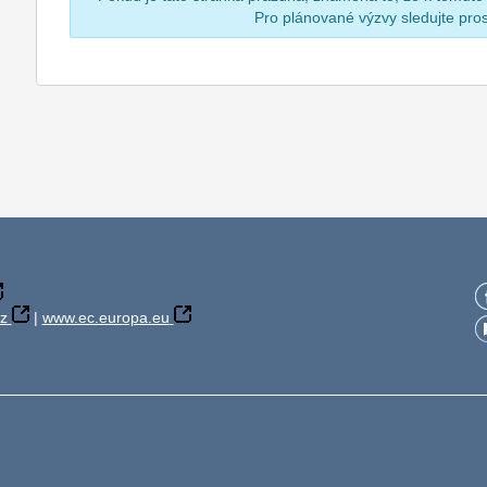
Pro plánované výzvy sledujte pr
z
|
www.ec.europa.eu