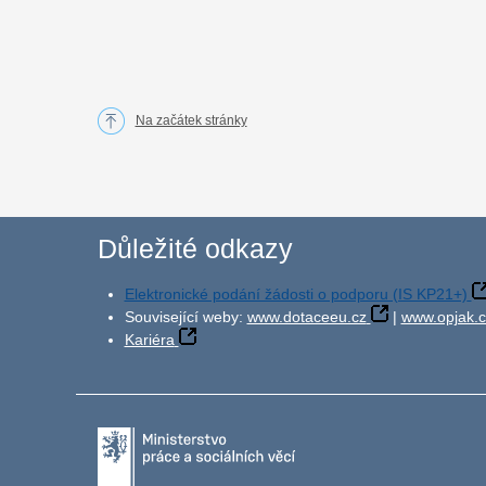
Na začátek stránky
Důležité odkazy
Elektronické podání žádosti o podporu (IS KP21+)
Související weby:
www.dotaceeu.cz
|
www.opjak.c
Kariéra