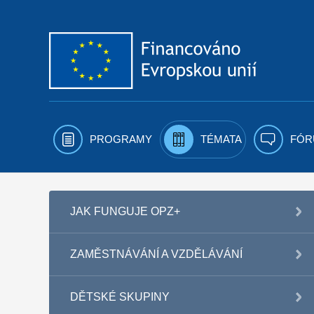
Přejít k obsahu
PROGRAMY
TÉMATA
FÓR
JAK FUNGUJE OPZ+
ZAMĚSTNÁVÁNÍ A VZDĚLÁVÁNÍ
DĚTSKÉ SKUPINY