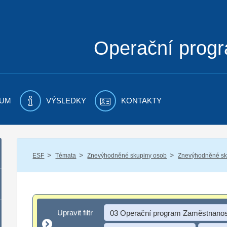
Operační prog
UM
VÝSLEDKY
KONTAKTY
/
/
/
ESF
Témata
Znevýhodněné skupiny osob
Znevýhodněné sku
Upravit filtr
Upravit filtr
03 Operační program Zaměstnanos