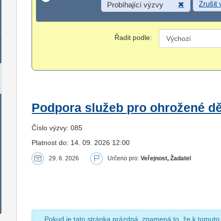
Zrušit
Probíhající výzvy
Řadit podle:
Podpora služeb pro ohrožené dět
Číslo výzvy: 085
Platnost do: 14. 09. 2026 12:00
29. 6. 2026
Určeno pro:
Veřejnost, Žadatel
Pokud je tato stránka prázdná, znamená to, že k tomuto