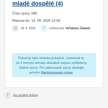
mladé dospělé (4)
Číslo výzvy: 085
Platnost do: 14. 09. 2026 12:00
29. 6. 2026
Určeno pro:
Veřejnost, Žadatel
Pokud je tato stránka prázdná, znamená to,
že k tomuto tématu aktuálně nejsou vyhlášeny
žádné výzvy. Pro plánované výzvy sledujte
prosím
Harmonogram výzev
.
Na začátek stránky