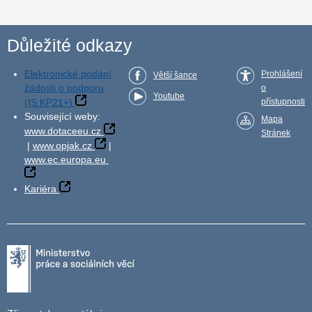
Důležité odkazy
Elektronické podání
Prohlášení
Větší šance
žádosti o podporu
o
Youtube
(IS KP21+)
přístupnosti
Související weby:
Mapa
www.dotaceeu.cz
Stránek
|
www.opjak.cz
|
www.ec.europa.eu
Kariéra