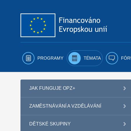
Přejít k obsahu
PROGRAMY
TÉMATA
FÓR
JAK FUNGUJE OPZ+
ZAMĚSTNÁVÁNÍ A VZDĚLÁVÁNÍ
DĚTSKÉ SKUPINY