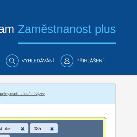
ram
Zaměstnanost plus
VYHLEDÁVÁNÍ
PŘIHLÁŠENÍ
piny osob - aktuální výzvy
t plus
085