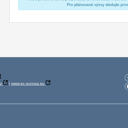
Pro plánované výzvy sledujte pr
z
|
www.ec.europa.eu