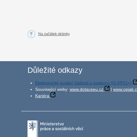
Na začátek stránky
Důležité odkazy
Elektronické podání žádosti o podporu (IS KP21+)
Související weby:
www.dotaceeu.cz
|
www.opjak.c
Kariéra