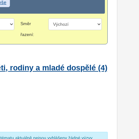
 vše
Směr
řazení:
i, rodiny a mladé dospělé (4)
 tématu aktuálně nejsou vyhlášeny žádné výzvy.