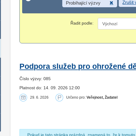
Zrušit
Probíhající výzvy
Řadit podle:
Podpora služeb pro ohrožené dět
Číslo výzvy: 085
Platnost do: 14. 09. 2026 12:00
29. 6. 2026
Určeno pro:
Veřejnost, Žadatel
Pokud je tato stránka prázdná, znamená to, že k tomuto