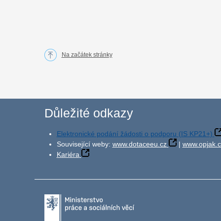
Na začátek stránky
Důležité odkazy
Elektronické podání žádosti o podporu (IS KP21+)
Související weby:
www.dotaceeu.cz
|
www.opjak.c
Kariéra