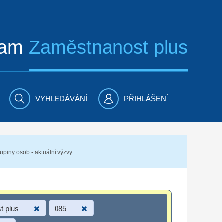
ram
Zaměstnanost plus
VYHLEDÁVÁNÍ
PŘIHLÁŠENÍ
piny osob - aktuální výzvy
t plus
085