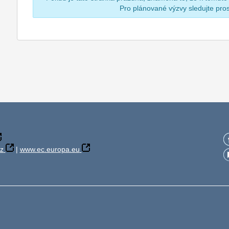
Pro plánované výzvy sledujte pr
z
|
www.ec.europa.eu