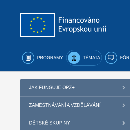
Přejít k obsahu
PROGRAMY
TÉMATA
FÓR
JAK FUNGUJE OPZ+
ZAMĚSTNÁVÁNÍ A VZDĚLÁVÁNÍ
DĚTSKÉ SKUPINY