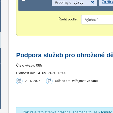
Zrušit
Probíhající výzvy
Řadit podle:
Podpora služeb pro ohrožené dět
Číslo výzvy: 085
Platnost do: 14. 09. 2026 12:00
29. 6. 2026
Určeno pro:
Veřejnost, Žadatel
Pokud je tato stránka prázdná, znamená to, že k tomuto