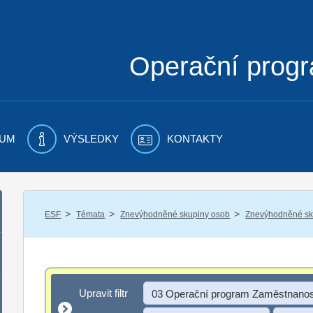
Operační prog
UM
VÝSLEDKY
KONTAKTY
/
/
/
ESF
Témata
Znevýhodněné skupiny osob
Znevýhodněné sku
Upravit filtr
Upravit filtr
03 Operační program Zaměstnanos