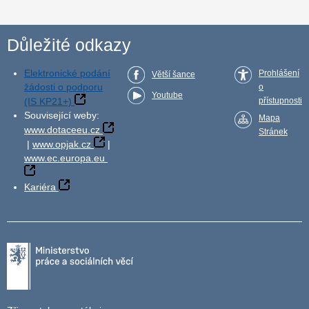
Důležité odkazy
Elektronické podání
Prohlášení
Větší šance
žádosti o podporu
o
Youtube
(IS KP21+)
přístupnosti
Související weby:
Mapa
www.dotaceeu.cz
Stránek
|
www.opjak.cz
|
www.ec.europa.eu
Kariéra