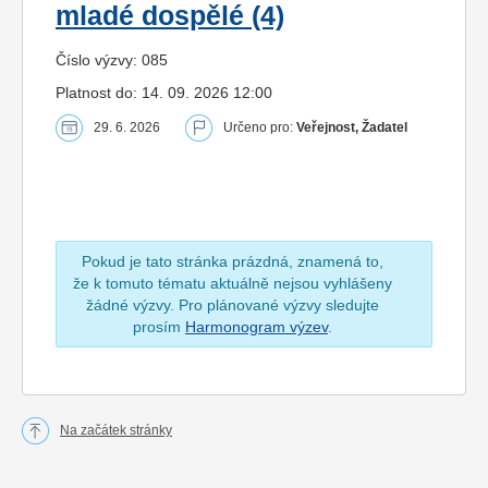
mladé dospělé (4)
Číslo výzvy: 085
Platnost do: 14. 09. 2026 12:00
29. 6. 2026
Určeno pro:
Veřejnost, Žadatel
Pokud je tato stránka prázdná, znamená to,
že k tomuto tématu aktuálně nejsou vyhlášeny
žádné výzvy. Pro plánované výzvy sledujte
prosím
Harmonogram výzev
.
Na začátek stránky