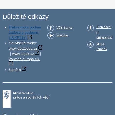
Důležité odkazy
Elektronické podání
Prohlášení
Větší šance
žádosti o podporu
o
Youtube
(IS KP21+)
přístupnosti
Související weby:
Mapa
www.dotaceeu.cz
Stránek
|
www.opjak.cz
|
www.ec.europa.eu
Kariéra