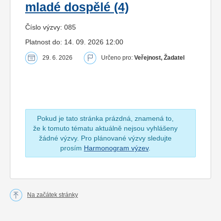
mladé dospělé (4)
Číslo výzvy: 085
Platnost do: 14. 09. 2026 12:00
29. 6. 2026
Určeno pro:
Veřejnost, Žadatel
Pokud je tato stránka prázdná, znamená to,
že k tomuto tématu aktuálně nejsou vyhlášeny
žádné výzvy. Pro plánované výzvy sledujte
prosím
Harmonogram výzev
.
Na začátek stránky