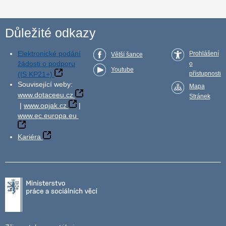
Důležité odkazy
Elektronické podání
Prohlášení
Větší šance
žádosti o podporu
o
Youtube
(IS KP21+)
přístupnosti
Související weby:
Mapa
www.dotaceeu.cz
Stránek
|
www.opjak.cz
|
www.ec.europa.eu
Kariéra