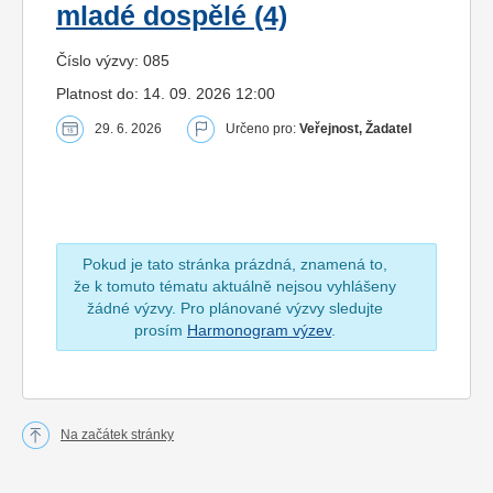
mladé dospělé (4)
Číslo výzvy: 085
Platnost do: 14. 09. 2026 12:00
29. 6. 2026
Určeno pro:
Veřejnost, Žadatel
Pokud je tato stránka prázdná, znamená to,
že k tomuto tématu aktuálně nejsou vyhlášeny
žádné výzvy. Pro plánované výzvy sledujte
prosím
Harmonogram výzev
.
Na začátek stránky