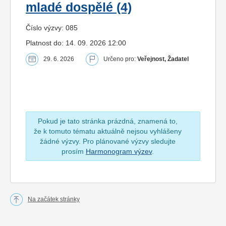
mladé dospělé (4)
Číslo výzvy: 085
Platnost do: 14. 09. 2026 12:00
29. 6. 2026
Určeno pro:
Veřejnost, Žadatel
Pokud je tato stránka prázdná, znamená to,
že k tomuto tématu aktuálně nejsou vyhlášeny
žádné výzvy. Pro plánované výzvy sledujte
prosím
Harmonogram výzev
.
Na začátek stránky