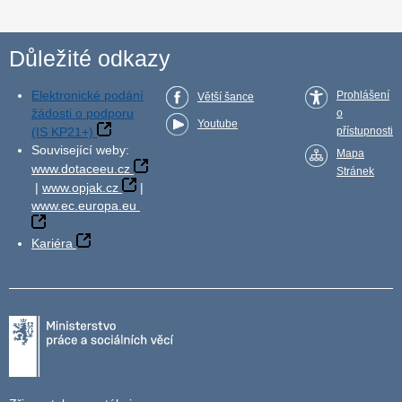
Důležité odkazy
Elektronické podání
Prohlášení
Větší šance
žádosti o podporu
o
Youtube
(IS KP21+)
přístupnosti
Související weby:
Mapa
www.dotaceeu.cz
Stránek
|
www.opjak.cz
|
www.ec.europa.eu
Kariéra