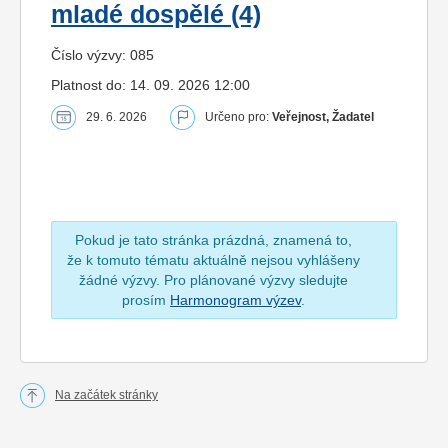
mladé dospělé (4)
Číslo výzvy: 085
Platnost do: 14. 09. 2026 12:00
29. 6. 2026
Určeno pro:
Veřejnost, Žadatel
Pokud je tato stránka prázdná, znamená to,
že k tomuto tématu aktuálně nejsou vyhlášeny
žádné výzvy. Pro plánované výzvy sledujte
prosím
Harmonogram výzev
.
Na začátek stránky