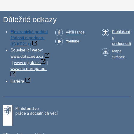
Důležité odkazy
Elektronické podání
Prohlášení
Větší šance
žádosti o podporu
o
Youtube
(IS KP21+)
přístupnosti
Související weby:
Mapa
www.dotaceeu.cz
Stránek
|
www.opjak.cz
|
www.ec.europa.eu
Kariéra