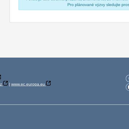
Pro plánované výzvy sledujte pr
z
|
www.ec.europa.eu