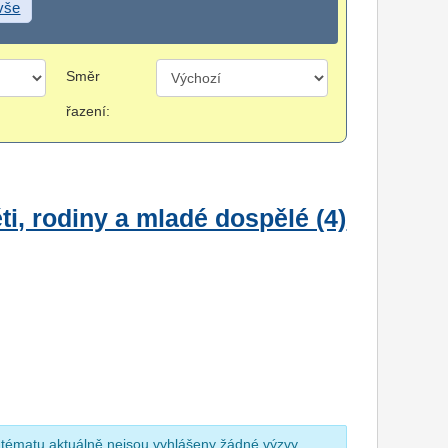
 vše
Směr
řazení:
i, rodiny a mladé dospělé (4)
 tématu aktuálně nejsou vyhlášeny žádné výzvy.