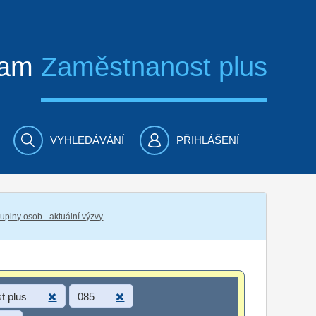
ram
Zaměstnanost plus
VYHLEDÁVÁNÍ
PŘIHLÁŠENÍ
piny osob - aktuální výzvy
t plus
085