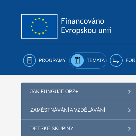
Přejít k obsahu
PROGRAMY
TÉMATA
FÓR
JAK FUNGUJE OPZ+
ZAMĚSTNÁVÁNÍ A VZDĚLÁVÁNÍ
DĚTSKÉ SKUPINY