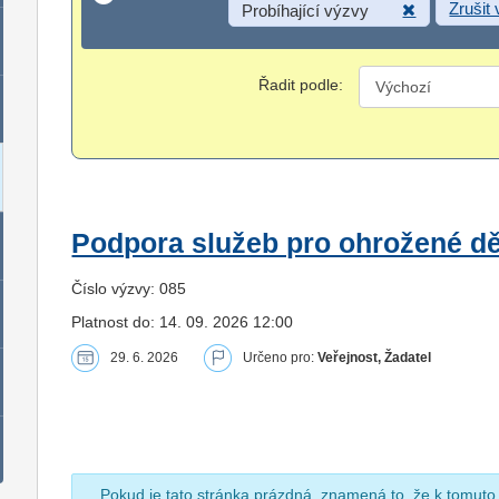
Zrušit
Probíhající výzvy
Řadit podle:
Podpora služeb pro ohrožené dět
Číslo výzvy: 085
Platnost do: 14. 09. 2026 12:00
29. 6. 2026
Určeno pro:
Veřejnost, Žadatel
Pokud je tato stránka prázdná, znamená to, že k tomuto