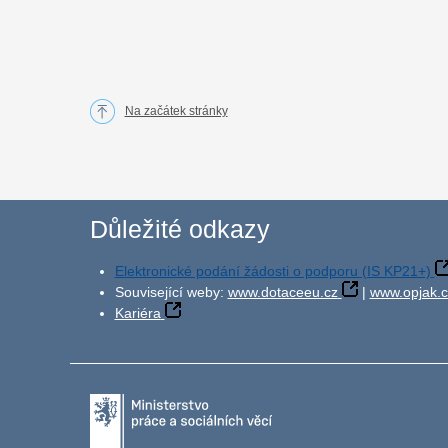
Na začátek stránky
Důležité odkazy
Elektronické podání žádosti o podporu (IS KP21+)
Související weby:
www.dotaceeu.cz
|
www.opjak.c
Kariéra