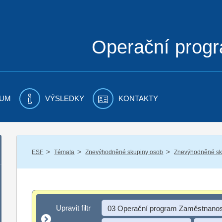
Operační prog
UM
VÝSLEDKY
KONTAKTY
/
/
/
ESF
Témata
Znevýhodněné skupiny osob
Znevýhodněné sku
Upravit filtr
Upravit filtr
03 Operační program Zaměstnanos