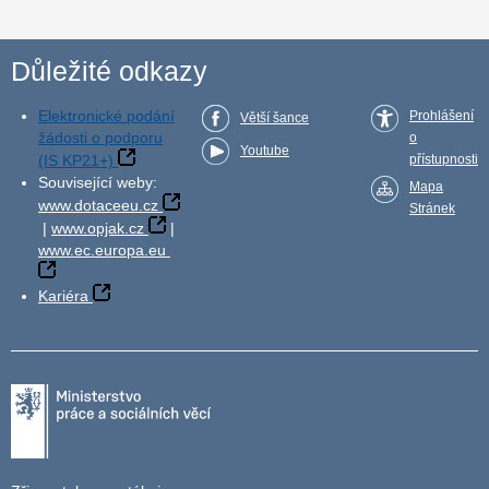
Důležité odkazy
Elektronické podání
Prohlášení
Větší šance
žádosti o podporu
o
Youtube
(IS KP21+)
přístupnosti
Související weby:
Mapa
www.dotaceeu.cz
Stránek
|
www.opjak.cz
|
www.ec.europa.eu
Kariéra