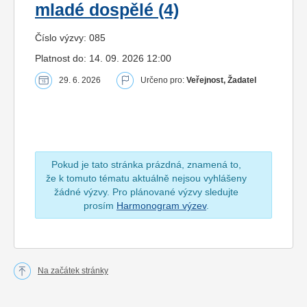
mladé dospělé (4)
Číslo výzvy: 085
Platnost do: 14. 09. 2026 12:00
29. 6. 2026
Určeno pro:
Veřejnost, Žadatel
Pokud je tato stránka prázdná, znamená to,
že k tomuto tématu aktuálně nejsou vyhlášeny
žádné výzvy. Pro plánované výzvy sledujte
prosím
Harmonogram výzev
.
Na začátek stránky