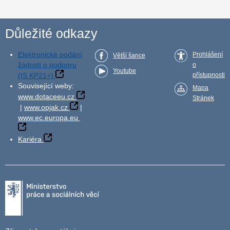
Důležité odkazy
Elektronické podání
Prohlášení
Větší šance
žádosti o podporu
o
Youtube
(IS KP21+)
přístupnosti
Související weby:
Mapa
www.dotaceeu.cz
Stránek
|
www.opjak.cz
|
www.ec.europa.eu
Kariéra