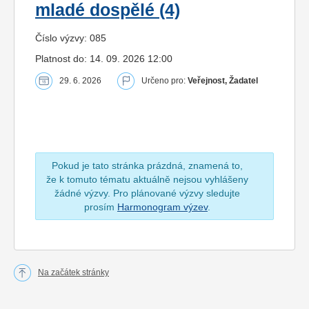
mladé dospělé (4)
Číslo výzvy: 085
Platnost do: 14. 09. 2026 12:00
29. 6. 2026
Určeno pro:
Veřejnost, Žadatel
Pokud je tato stránka prázdná, znamená to,
že k tomuto tématu aktuálně nejsou vyhlášeny
žádné výzvy. Pro plánované výzvy sledujte
prosím
Harmonogram výzev
.
Na začátek stránky