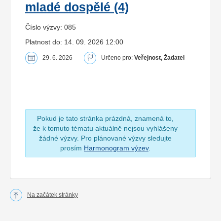
mladé dospělé (4)
Číslo výzvy: 085
Platnost do: 14. 09. 2026 12:00
29. 6. 2026
Určeno pro:
Veřejnost, Žadatel
Pokud je tato stránka prázdná, znamená to,
že k tomuto tématu aktuálně nejsou vyhlášeny
žádné výzvy. Pro plánované výzvy sledujte
prosím
Harmonogram výzev
.
Na začátek stránky