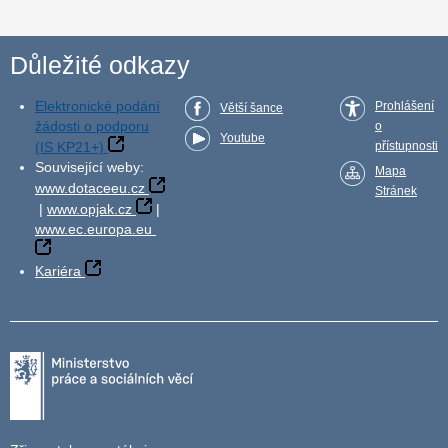
Důležité odkazy
Elektronické podání
Prohlášení
Větší šance
žádosti o podporu
o
Youtube
(IS KP21+)
přístupnosti
Související weby:
Mapa
www.dotaceeu.cz
Stránek
|
www.opjak.cz
|
www.ec.europa.eu
Kariéra